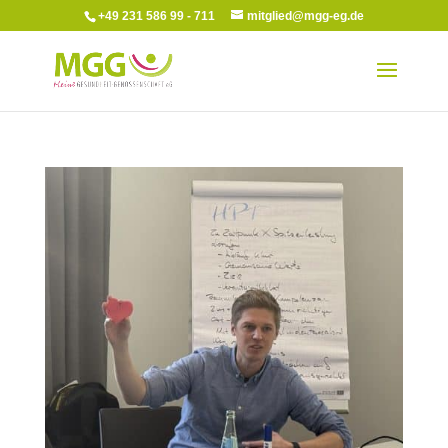
+49 231 586 99 - 711
mitglied@mgg-eg.de