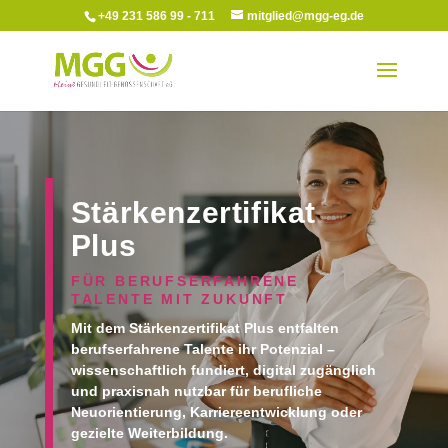
+49 231 586 99 - 711
mitglied@mgg-eg.de
Stärkenzertifikat
Plus
FÜR BERUFSERFAHRENE
TALENTE MIT ZUKUNFT
Mit dem Stärkenzertifikat Plus entfalten
berufserfahrene Talente ihr Potenzial –
wissenschaftlich fundiert, digital zugänglich
und praxisnah nutzbar für berufliche
Neuorientierung, Karriereentwicklung oder
gezielte Weiterbildung.