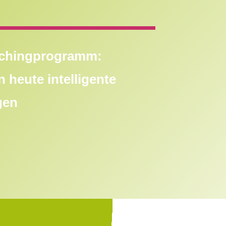
achingprogramm:
 heute intelligente
rgen