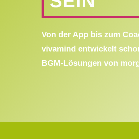
SEIN
Von der App bis zum Co
vivamind entwickelt schon
BGM-Lösungen von mo