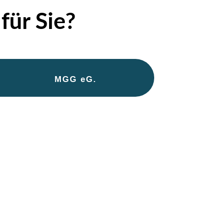
für Sie?
MGG eG.