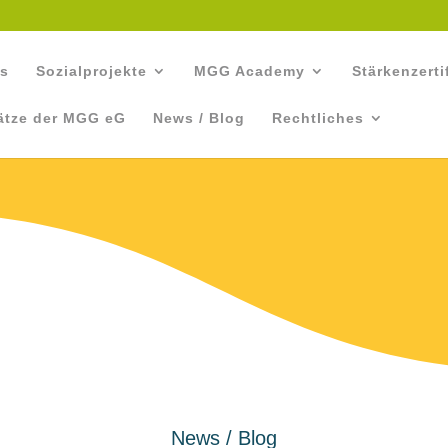
ns
Sozialprojekte
MGG Academy
Stärkenzerti
ätze der MGG eG
News / Blog
Rechtliches
News / Blog