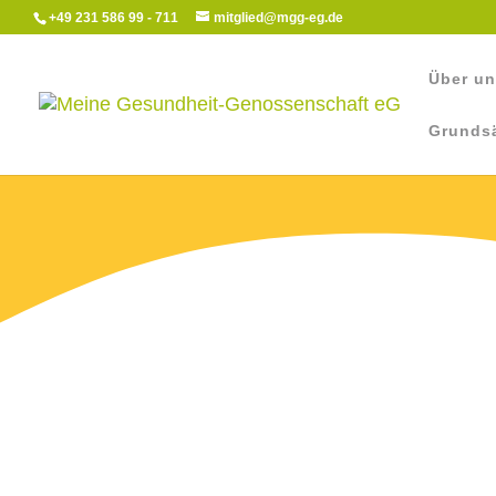
+49 231 586 99 - 711
mitglied@mgg-eg.de
Über u
Grunds