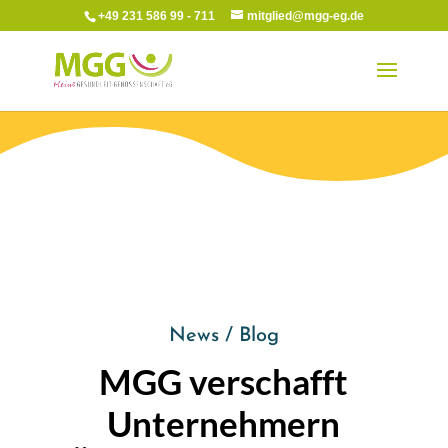
+49 231 586 99 - 711
mitglied@mgg-eg.de
News / Blog
MGG verschafft
Unternehmern